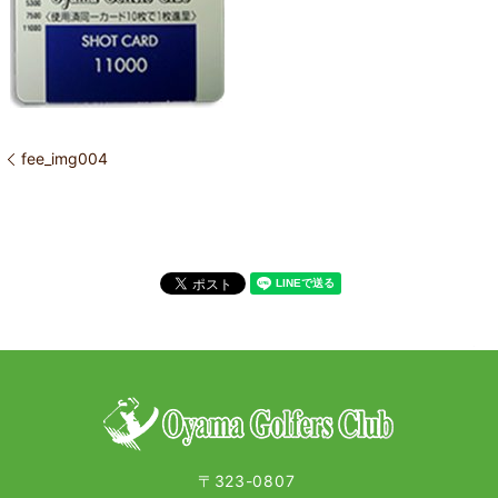
fee_img004
〒323-0807